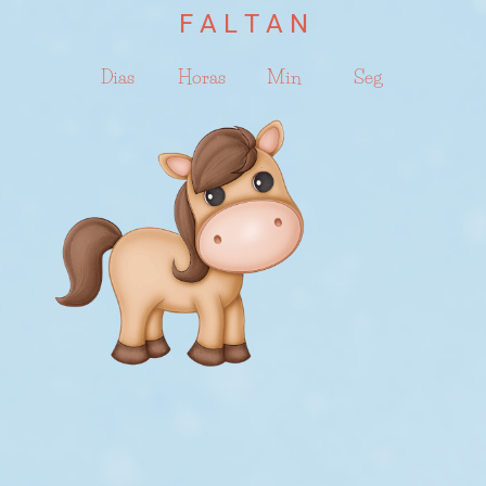
F A L T A N
Dias
Horas
Min
Seg