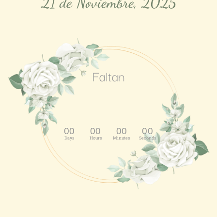
21 de Noviembre, 2025
Faltan
00
00
00
00
Days
Hours
Minutes
Seconds