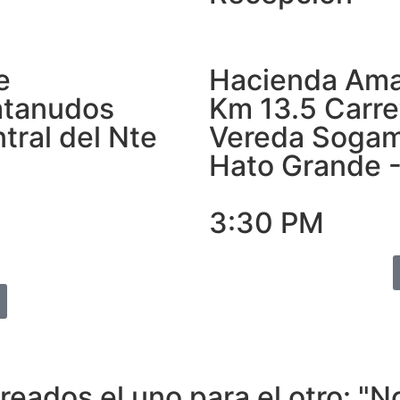
e
Hacienda Am
atanudos
Km 13.5 Carre
tral del Nte
Vereda Soga
Hato Grande 
3:30 PM
creados el uno para el otro: 