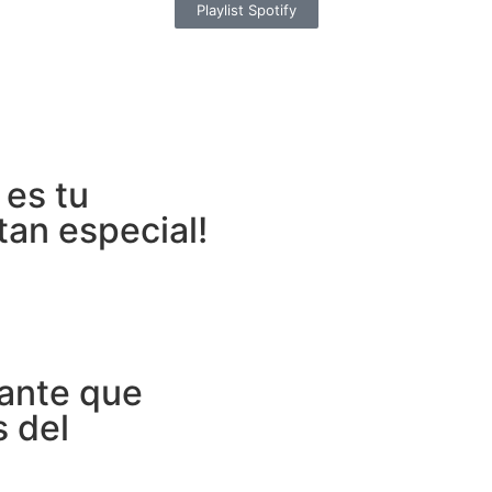
Playlist Spotify
 es tu
tan especial!
tante que
s del