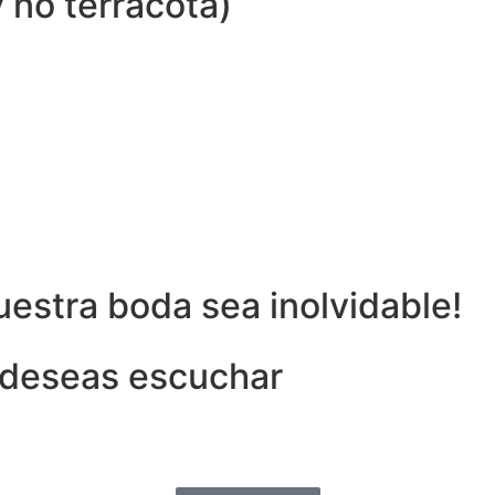
 no terracota)
estra boda sea inolvidable!
 deseas escuchar