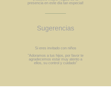
presencia en este día tan especial!
Sugerencias
Si eres invitado con niños
"Adoramos a tus hijos, por favor te
agradecemos estar muy atento a
ellos, su control y cuidado"