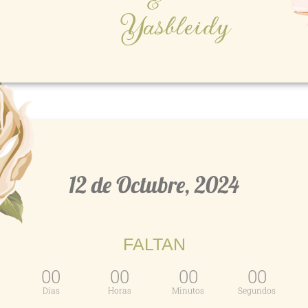
&
Yasbleidy
12 de Octubre, 2024
FALTAN
00
00
00
00
Días
Horas
Minutos
Segundos