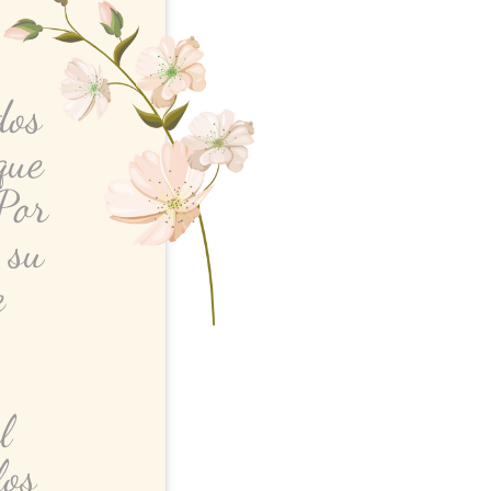
dos
que
"Por
 su
e
l
los