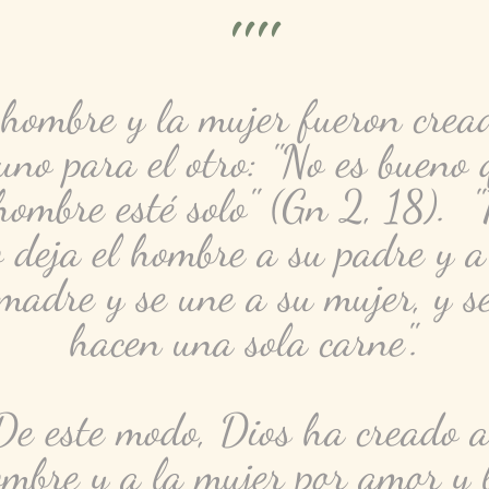
""
 hombre y la mujer fueron crea
 uno para el otro: "No es bueno 
hombre esté solo" (Gn 2, 18). 
o deja el hombre a su padre y a
madre y se une a su mujer, y s
hacen una sola carne".
De este modo, Dios ha creado a
mbre y a la mujer por amor y 