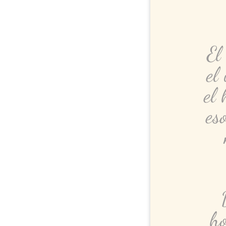
El
el
el 
es
ho