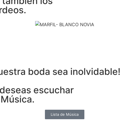
n también los
rdeos.
estra boda sea inolvidable!
 deseas escuchar
 Música.
Lista de Música