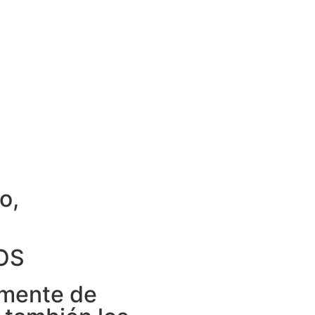
o,
OS
amente de