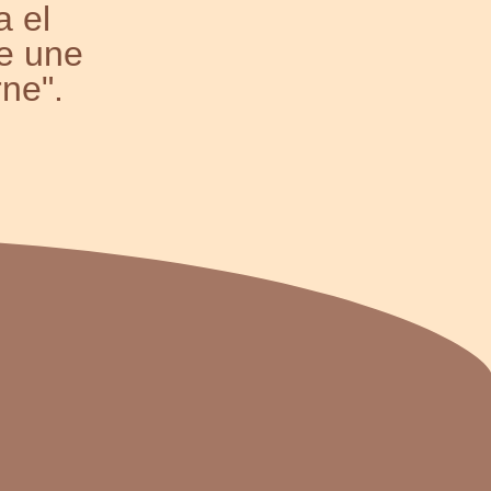
a el
e une
rne".