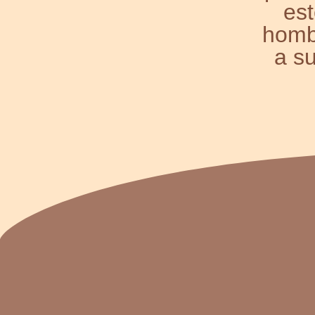
est
homb
a su