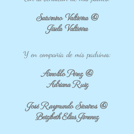
Saturnino Valtierra &
Jisela Valtierra
Y en compañía de mis padrinos:
Arnoldo Perez &
Adriana Ruiz
José Raymundo Sicairos &
Betzibeth Elias Jimenez