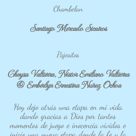
Chambelan
Santiago Mercado Sicairos
Pajesitos
Cheysa Valtierra, Néstor Emiliano Valtierra
& Emberlyn Ernestina Nuñez Ochoa
Hoy dejo atrás una etapa en mi vida
dando gracias a Dios por tantos
momentos de juego e inocencia vividos e
inicio una nueva etapa donde la fe y la