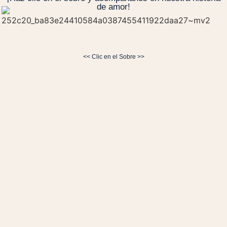
de amor!
Hombres
Traje formal / Corbata opcional
(Se reserva el color azul oscuro)
<< Clic en el Sobre >>
Inspírate en los siguientes looks
Ver aquí
Música