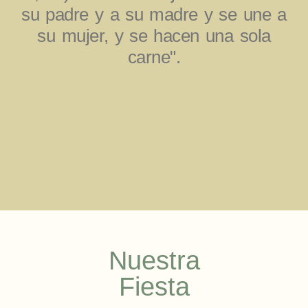
su padre y a su madre y se une a
su mujer, y se hacen una sola
carne".
Nuestra
Fiesta