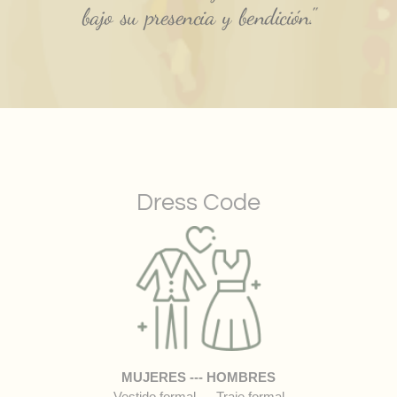
bajo su presencia y bendición."
Dress Code
MUJERES --- HOMBRES
Vestido formal --- Traje formal