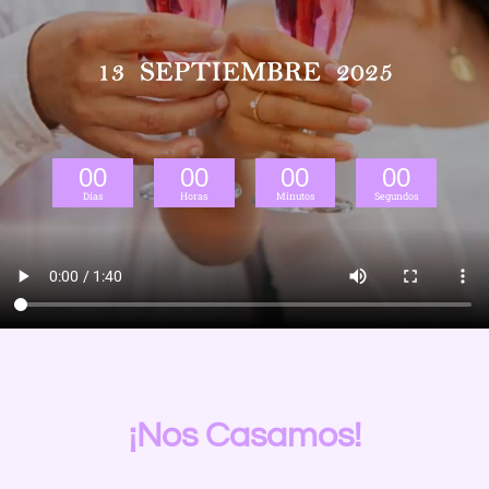
00
00
00
00
Días
Horas
Minutos
Segundos
¡Nos Casamos!