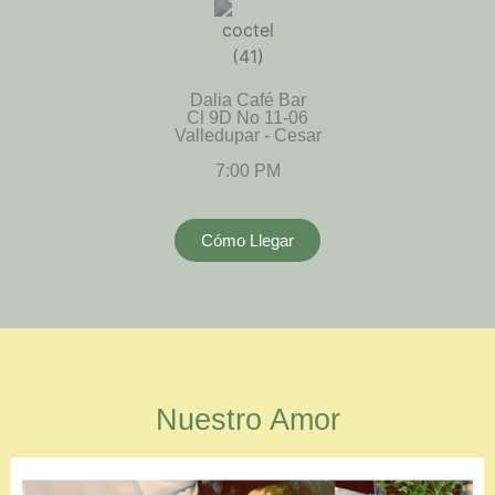
Dalia Café Bar
Cl 9D No 11-06
Valledupar - Cesar
7:00 PM
Cómo Llegar
Nuestro Amor