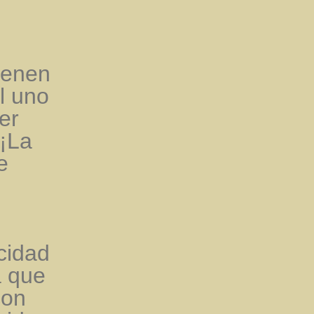
ienen
l uno
er
 ¡La
e
cidad
a que
con