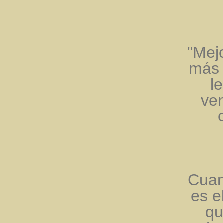
"Mej
más 
l
ven
Cuan
es e
qu