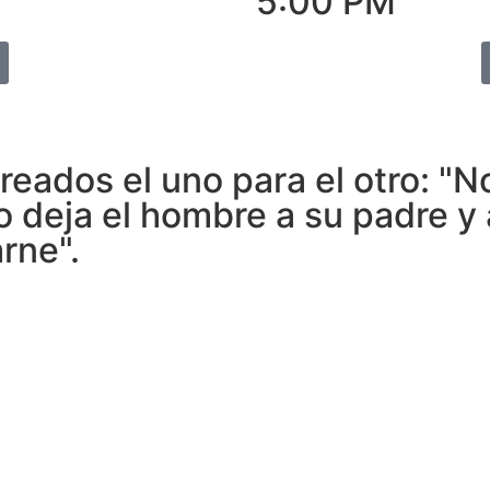
5:00 PM
creados el uno para el otro: 
so deja el hombre a su padre y
rne".