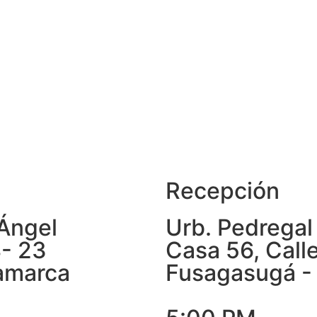
Recepción
 Ángel
Urb. Pedregal
8- 23
Casa 56, Call
amarca
Fusagasugá -