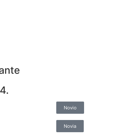
ante
4.
Novio
Novia