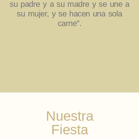
su padre y a su madre y se une a
su mujer, y se hacen una sola
carne".
Nuestra
Fiesta