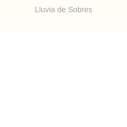
Lluvia de Sobres
Comparte las fotos
de la Boda
Marcel&Paola