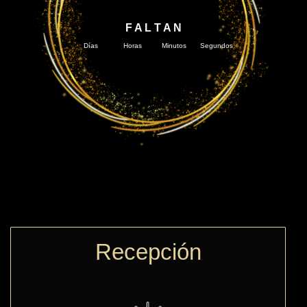
F A L T A N
Días
Horas
Minutos
Segundos
Recepción