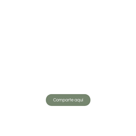
Comparte las fotos de la
Boda
#RafayMajo
Comparte aquí