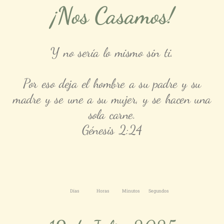
¡Nos Casamos!
Y no sería lo mismo sin ti.
Por eso deja el hombre a su padre y su
madre y se une a su mujer, y se hacen una
sola carne.
Génesis 2:24
Días
Horas
Minutos
Segundos