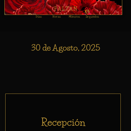
F A L T A N
Días
Horas
Minutos
Segundos
30 de Agosto, 2025
Recepción