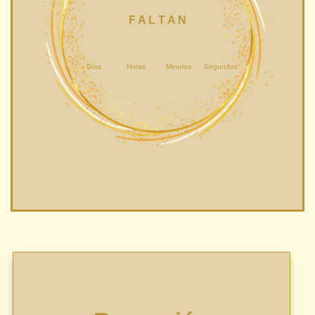
F A L T A N
Días
Horas
Minutos
Segundos