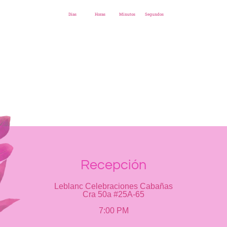
Días
Horas
Minutos
Segundos
Recepción
Leblanc Celebraciones Cabañas
Cra 50a #25A-65
7:00 PM