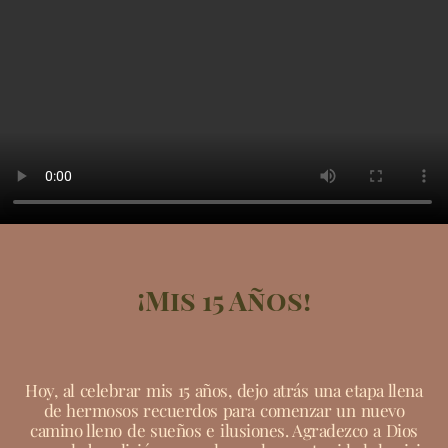
¡Mis 15 Años!
Hoy, al celebrar mis 15 años, dejo atrás una etapa llena
de hermosos recuerdos para comenzar un nuevo
camino lleno de sueños e ilusiones. Agradezco a Dios