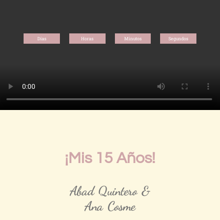
Días
Horas
Minutos
Segundos
¡Mis 15 Años!
Abad Quintero &
Ana Cosme