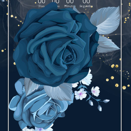
00
00
00
00
Días
Horas
Minutos
Segundos