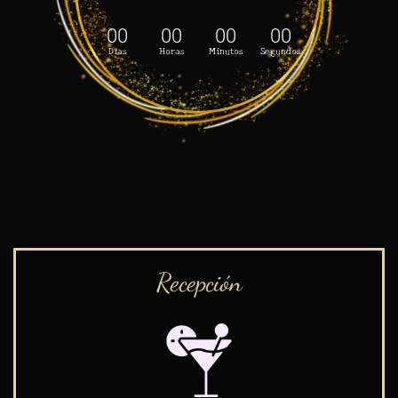
00
00
00
00
Días
Horas
Minutos
Segundos
Recepción