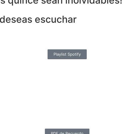
 quince sean inolvidables!
 deseas escuchar
Playlist Spotify
PDF de Recuerdo