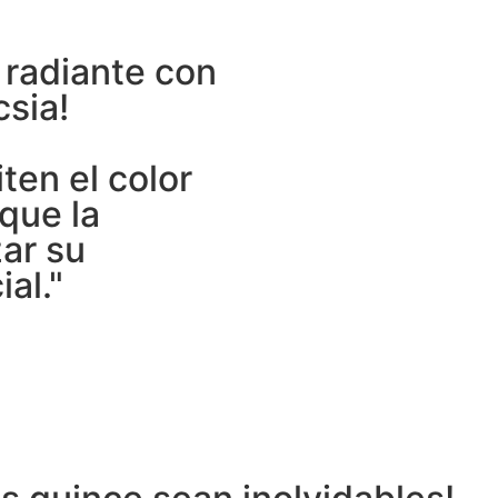
 radiante con
csia!
en el color
que la
zar su
al."