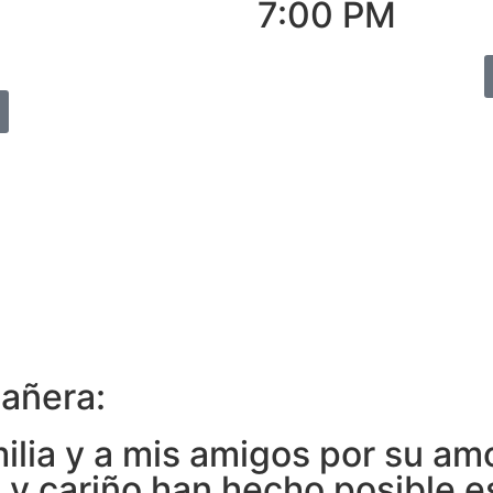
7:00 PM
añera:
milia y a mis amigos por su am
a y cariño han hecho posible e