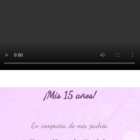
¡Mis 15 años!
En compañía de mis padres: