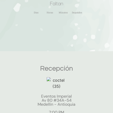
Faltan
Días
Horas
Minutos
Segundos
Recepción
Eventos Imperial
Av 80 #34A-54
Medellín - Antioquia
7:00 PM