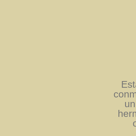
Est
conmi
un
her