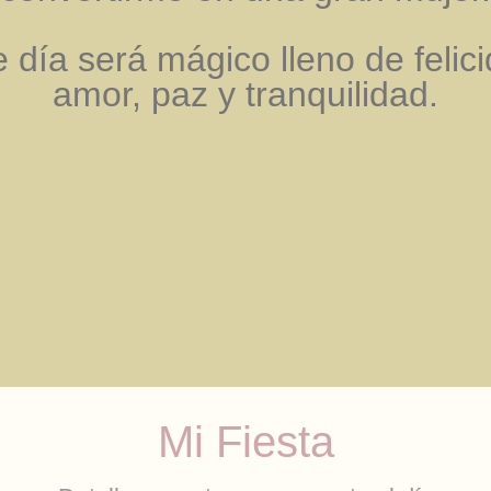
 día será mágico lleno de felic
amor, paz y tranquilidad.
Mi Fiesta