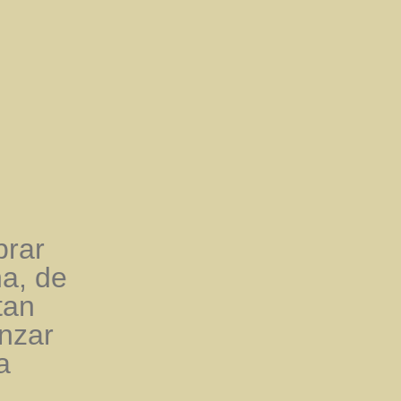
brar
ha, de
tan
nzar
a