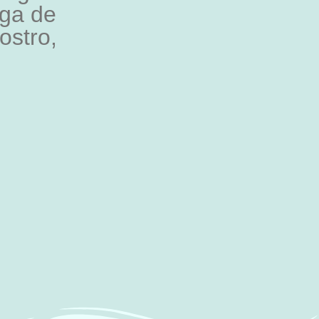
nga de
rostro,