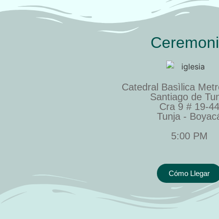
Ceremon
Catedral Basìlica Metr
Santiago de Tu
Cra 9 # 19-4
Tunja - Boyac
5:00 PM
Cómo Llegar