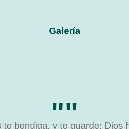
Galería
""
 te bendiga, y te guarde; Dios