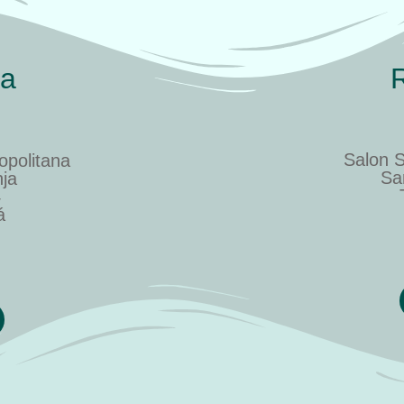
ia
Salon S
opolitana
Sa
nja
4
á