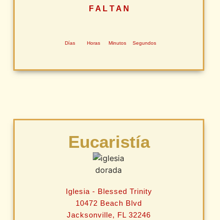
F A L T A N
Días
Horas
Minutos
Segundos
Eucaristía
Iglesia - Blessed Trinity
10472 Beach Blvd
Jacksonville, FL 32246