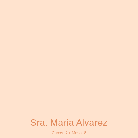
""
El hombre y la mujer fueron
creados el uno para el otro: "No es
bueno que el hombre esté solo" (Gn
2, 18). "Por eso deja el hombre a
su padre y a su madre y se une a
su mujer, y se hacen una sola
carne".
Sra. Maria Alvarez
Cupos: 2 • Mesa: 8