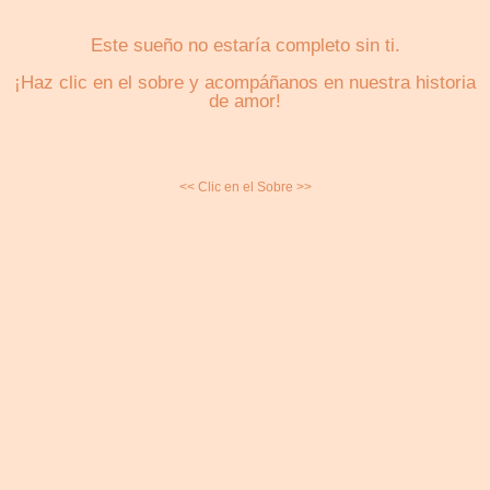
Este sueño no estaría completo sin ti.
¡Haz clic en el sobre y acompáñanos en nuestra historia
de amor!
Nuestra
<< Clic en el Sobre >>
Fiesta
Detalles para tener en cuenta el día
de la boda.
Dress Code
MUJERES --- HOMBRE