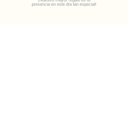
presencia en este día tan especial!
Comparte las fotos de la
Boda
#bodatheoylau